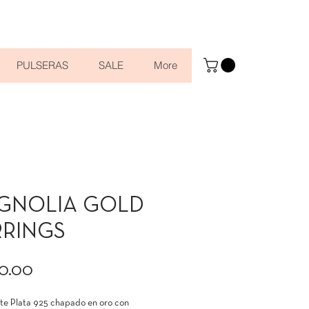
PULSERAS
SALE
More
GNOLIA GOLD
RRINGS
Precio
90.00
nte Plata 925 chapado en oro con