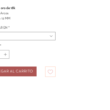
 oro de 18k
: Arcos
: 12 MM
R EN
*
*
GAR AL CARRITO