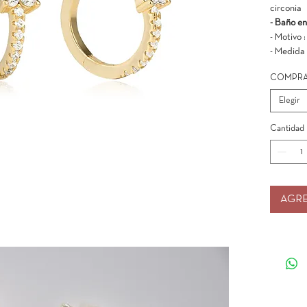
circonia
- Baño en
- Motivo 
- Medida 
COMPRA
Elegir
Cantidad
AGRE