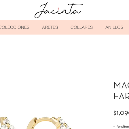
COLECCIONES
ARETES
COLLARES
ANILLOS
MA
EA
$1,0
- Pendie